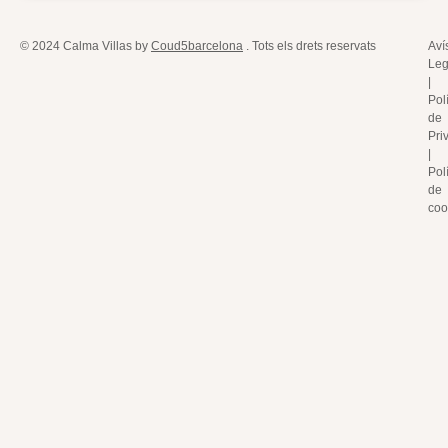
© 2024 Calma Villas by
Coud5barcelona
. Tots els drets reservats
Aví
Leg
|
Polí
de
Pri
|
Polí
de
coo