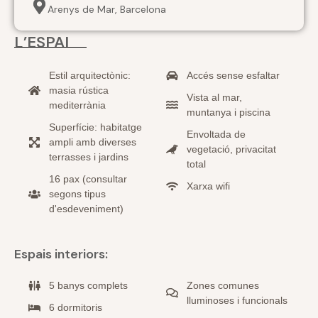
Arenys de Mar, Barcelona
L’ESPAI
Estil arquitectònic:
Accés sense esfaltar
masia rústica
Vista al mar,
mediterrània
muntanya i piscina
Superfície: habitatge
Envoltada de
ampli amb diverses
vegetació, privacitat
terrasses i jardins
total
16 pax (consultar
Xarxa wifi
segons tipus
d'esdeveniment)
Espais interiors:
5 banys complets
Zones comunes
lluminoses i funcionals
6 dormitoris