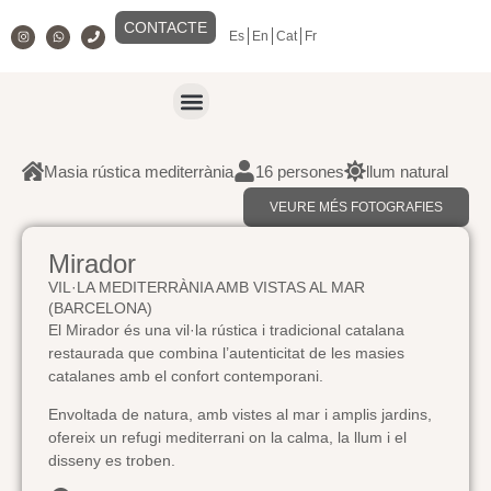
CONTACTE
Es
En
Cat
Fr
Masia rústica mediterrània
16 persones
llum natural
VEURE MÉS FOTOGRAFIES
Mirador
VIL·LA MEDITERRÀNIA AMB VISTAS AL MAR
(BARCELONA)
El Mirador és una vil·la rústica i tradicional catalana
restaurada que combina l’autenticitat de les masies
catalanes amb el confort contemporani.
Envoltada de natura, amb vistes al mar i amplis jardins,
ofereix un refugi mediterrani on la calma, la llum i el
disseny es troben.