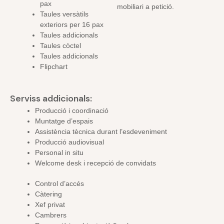
pax
mobiliari a petició.
Taules versàtils
exteriors per 16 pax
Taules addicionals
Taules còctel
Taules addicionals
Flipchart
Serviss addicionals:
Producció i coordinació
Muntatge d’espais
Assistència tècnica durant l’esdeveniment
Producció audiovisual
Personal in situ
Welcome desk i recepció de convidats
Control d’accés
Càtering
Xef privat
Cambrers