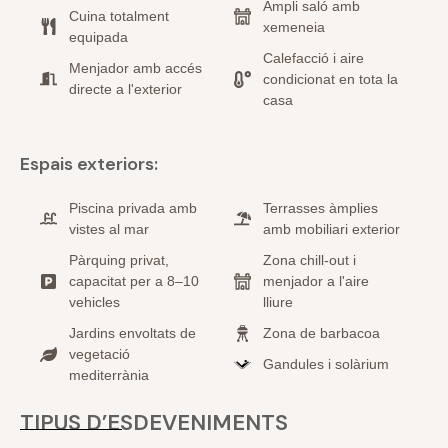
Ampli saló amb
Cuina totalment
xemeneia
equipada
Calefacció i aire
Menjador amb accés
condicionat en tota la
directe a l'exterior
casa
Espais exteriors:
Piscina privada amb
Terrasses àmplies
vistes al mar
amb mobiliari exterior
Pàrquing privat,
Zona chill-out i
capacitat per a 8–10
menjador a l'aire
vehicles
lliure
Jardins envoltats de
Zona de barbacoa
vegetació
Gandules i solàrium
mediterrània
TIPUS D’ESDEVENIMENTS