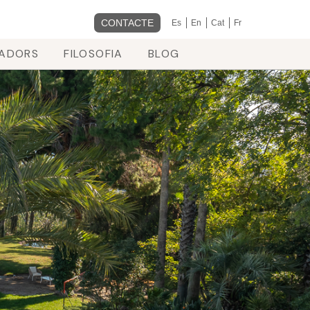
CONTACTE
Es
En
Cat
Fr
RADORS
FILOSOFIA
BLOG