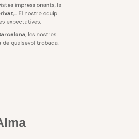
istes impressionants, la
rivat
,… El nostre equip
es expectatives.
Barcelona
, les nostres
à de qualsevol trobada,
cAlma