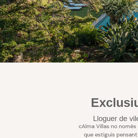
Mediterr
Exclusi
Lloguer de Viles q
Lloguer de vi
cAlma Villas no només of
que estiguis pensan