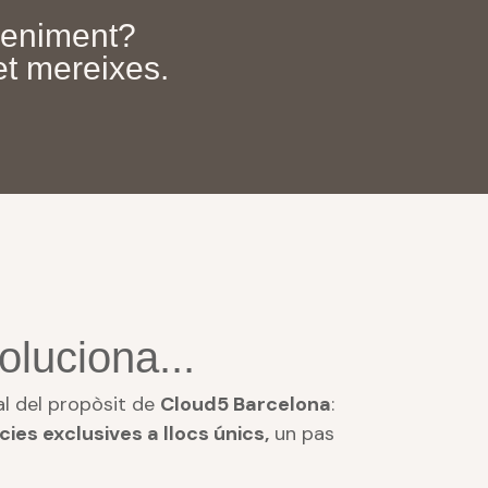
veniment?
et mereixes.
oluciona...
al del propòsit de
Cloud5 Barcelona
:
cies exclusives a llocs únics,
un pas