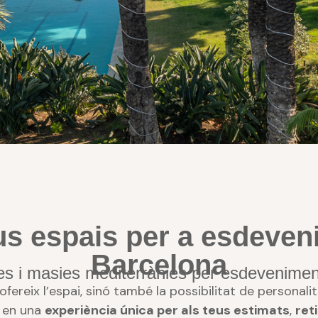
anean Slowlife
us espais per a esdeven
ue conviden a somiar amb cAlma
Barcelona
les i masies mediterrànies per esdevenim
ereix l’espai, sinó també la possibilitat de personalit
VEURE MÉS
t en una
experiència única per als teus estimats
,
reti