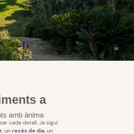
iments a
ents amb ànima
zar cada detall. Ja sigui
r
, un
recés de dia
, un