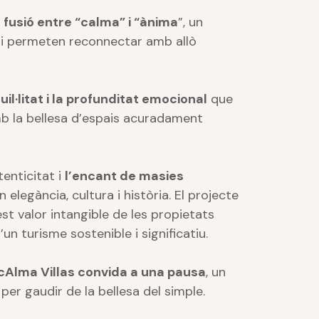
a
fusió entre “calma” i “ànima
”, un
 i permeten reconnectar amb allò
uil·litat i la profunditat emocional
que
b la bellesa d’espais acuradament
tenticitat i
l’encant de masies
n elegància, cultura i història. El projecte
st valor intangible de les propietats
un turisme sostenible i significatiu.
cAlma Villas convida a una pausa
, un
 per gaudir de la bellesa del simple.