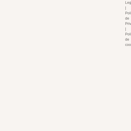
Leg
|
Polí
de
Pri
|
Polí
de
coo